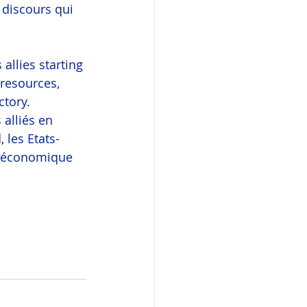
 discours qui 
llies starting 
 resources, 
ctory.
 alliés en 
 les Etats-
n économique 