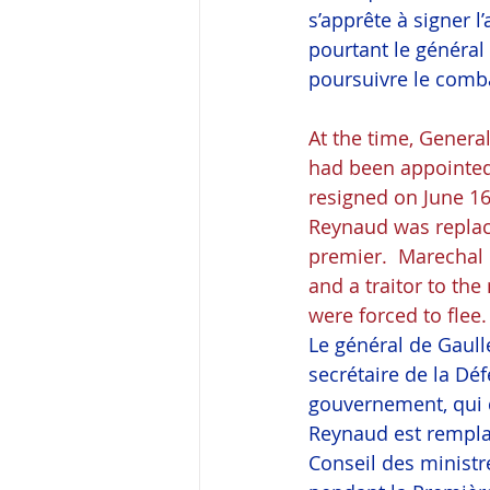
s’apprête à signer l
pourtant le général 
poursuivre le comb
At the time, Genera
had been appointed
resigned on June 16
Reynaud was replac
premier.  Marechal 
and a traitor to th
were forced to flee
Le général de Gaull
secrétaire de la Dé
gouvernement, qui d
Reynaud est remplac
Conseil des minist