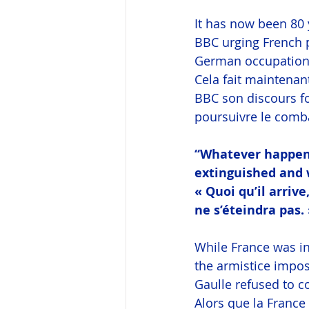
It has now been 80 
BBC urging French p
German occupation
Cela fait maintenan
BBC son discours fo
poursuivre le comba
“Whatever happens
extinguished and w
« Quoi qu’il arrive
ne s’éteindra pas.
While France was i
the armistice impos
Gaulle refused to c
Alors que la France