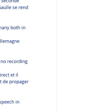
a Seconde 
Gaulle se rend 
many both in 
Allemagne 
 no recording 
ect et il 
nt de propager 
 speech in 