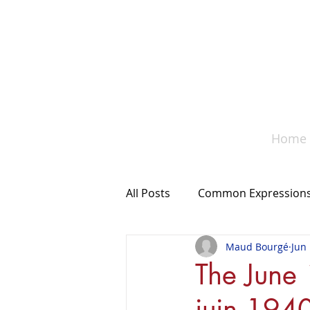
A co
Home
All Posts
Common Expression
Maud Bourgé
Jun 
Something to remember
The June
juin 194