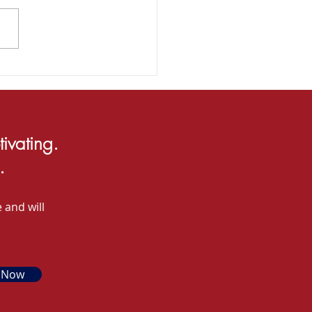
ic Day! / C'est la fête
a musique !
tivating.
.
 and will
 Now