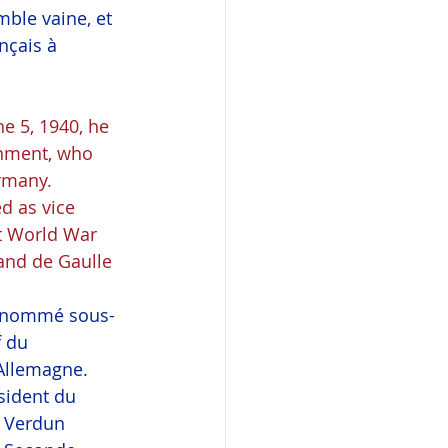
mble vaine, et 
nçais à 
e 5, 1940, he 
rnment, who 
rmany.  
 as vice 
t World War 
and de Gaulle 
st nommé sous-
 du 
Allemagne.  
sident du 
 Verdun 