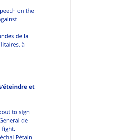
speech on the 
against 
ondes de la 
taires, à 
 
s’éteindre et 
out to sign 
 General de 
fight.
échal Pétain 