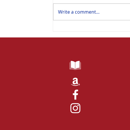
Write a comment...
Happy Bastille Day! / Bon 14
juillet !