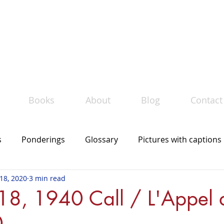
Le
must bilingue
TM
llection of bilingual books by Maud Bourgé
Books
About
Blog
Contact
s
Ponderings
Glossary
Pictures with captions
18, 2020
3 min read
The mot du jour
In the news
 18, 1940 Call / L'Appel
0