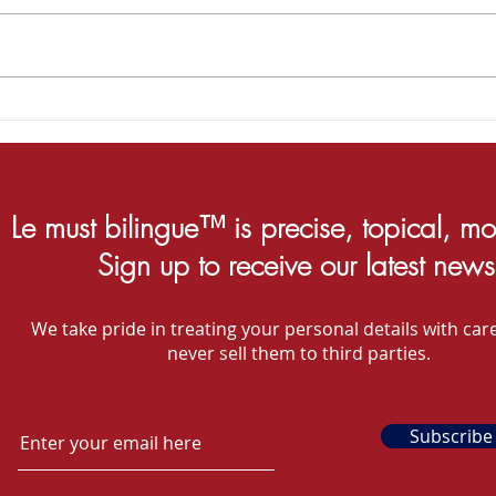
Happy 4th! / Bonne fête du 4
It's Mus
juillet !
de l
Le must bilingue™ is precise, topical, mo
Sign up to receive our latest news
We take pride in treating your personal details with care
never sell them to third parties.
Subscribe