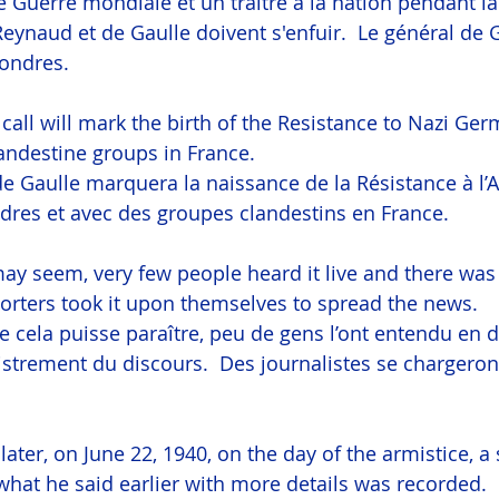
 Guerre mondiale et un traître à la nation pendant l
eynaud et de Gaulle doivent s'enfuir.  Le général de 
ondres.
call will mark the birth of the Resistance to Nazi Ger
andestine groups in France.
de Gaulle marquera la naissance de la Résistance à l’
ondres et avec des groupes clandestins en France.
 may seem, very few people heard it live and there was
porters took it upon themselves to spread the news.
 cela puisse paraître, peu de gens l’ont entendu en dir
gistrement du discours.  Des journalistes se chargero
ater, on June 22, 1940, on the day of the armistice, a
hat he said earlier with more details was recorded.