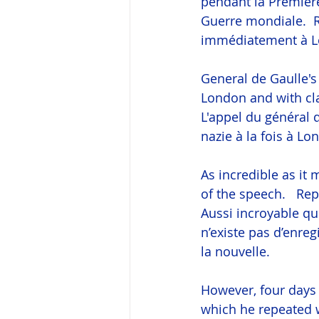
pendant la Première
Guerre mondiale.  R
immédiatement à L
General de Gaulle's 
London and with cl
L'appel du général 
nazie à la fois à L
As incredible as it
of the speech.   Re
Aussi incroyable que
n’existe pas d’enre
la nouvelle.
However, four days l
which he repeated w