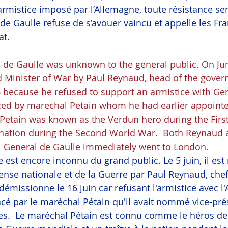
’armistice imposé par l’Allemagne, toute résistance se
de Gaulle refuse de s’avouer vaincu et appelle les Fra
at.
l de Gaulle was unknown to the general public. On Jun
 Minister of War by Paul Reynaud, head of the gove
 because he refused to support an armistice with Ge
ed by marechal Petain whom he had earlier appointed
Petain was known as the Verdun hero during the Firs
e nation during the Second World War.  Both Reynaud 
.  General de Gaulle immediately went to London.
e est encore inconnu du grand public. Le 5 juin, il e
fense nationale et de la Guerre par Paul Reynaud, chef
émissionne le 16 juin car refusant l'armistice avec l'
é par le maréchal Pétain qu'il avait nommé vice-pré
res.  Le maréchal Pétain est connu comme le héros de