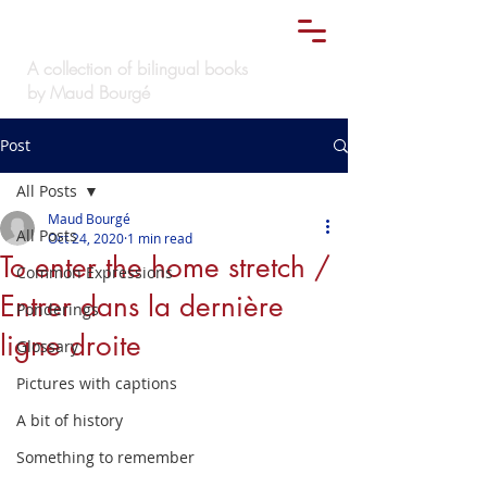
Le
must bilingue
TM
A collection of bilingual books
by Maud Bourgé
Post
All Posts
Maud Bourgé
All Posts
Oct 24, 2020
1 min read
To enter the home stretch /
Common Expressions
Entrer dans la dernière
Ponderings
ligne droite
Glossary
Pictures with captions
A bit of history
Something to remember