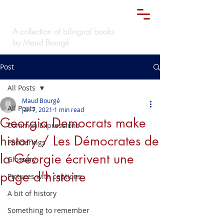
Le
must bilingue
TM
A collection of bilingual books
by Maud Bourgé
Post
All Posts
Maud Bourgé
All Posts
Jan 7, 2021
1 min read
Georgia Democrats make
Common Expressions
history / Les Démocrates de
Ponderings
la Géorgie écrivent une
Glossary
page d'histoire
Pictures with captions
A bit of history
Something to remember