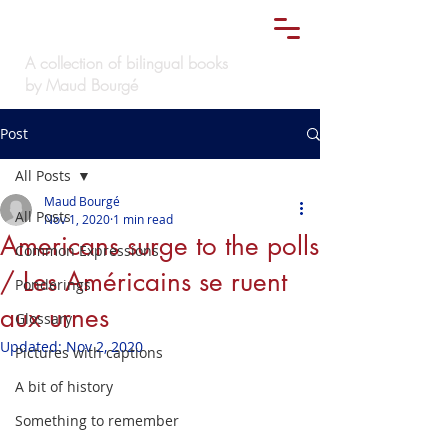
Le
must bilingue
TM
A collection of bilingual books
by Maud Bourgé
Post
All Posts
Maud Bourgé
All Posts
Nov 1, 2020
1 min read
Americans surge to the polls
Common Expressions
/ Les Américains se ruent
Ponderings
aux urnes
Glossary
Updated:
Nov 2, 2020
Pictures with captions
A bit of history
Something to remember